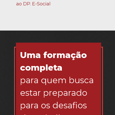
ao DP. E-Social
Uma formação 
completa 
para quem busca 
estar preparado 
para os desafios 