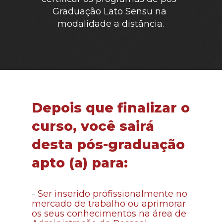
Graduação Lato Sensu na 
modalidade a distância.
Depois que finalizar o 
curso, você sairá 
desta pós-graduação 
apto (a) para:
-
Ser inserido profissionalmente no 
mercado de trabalho ou aprimorar 
os seus conhecimentos na área de 